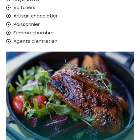
Voituriers
Artisan chocolatier
Poissonnier
Femme chambre
Agents d'entretien