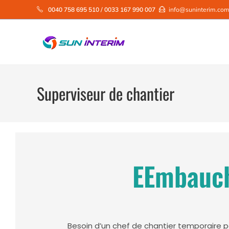
0040 758 695 510 / 0033 167 990 007
info@suninterim.co
Superviseur de chantier
EEmbauch
Besoin d’un chef de chantier temporaire 